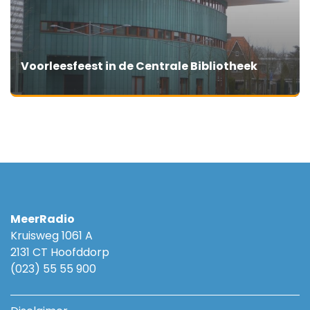
Voorleesfeest in de Centrale Bibliotheek
MeerRadio
Kruisweg 1061 A
2131 CT Hoofddorp
(023) 55 55 900