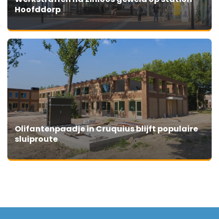
Hoofddorp
Olifantenpaadje in Cruquius blijft populaire
sluiproute