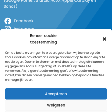
(Google Home, Android Auto, Apple Carplay en
Sonos)
Facebook
Instagram
Beheer cookie
X
toestemming
YouTube
Om de beste ervaringen te bieden, gebruiken wij technologieën
zoals cookies om informatie over je apparaat op te slaan en/of te
raadplegen. Door in te stemmen met deze technologieën kunnen
wij gegevens zoals surfgedrag of unieke ID's op deze site
verwerken. Als je geen toestemming geeft of uw toestemming
intrekt, kan dit een nadelige invloed hebben op bepaalde functies
en mogelijkheden.
Accepteren
Weigeren