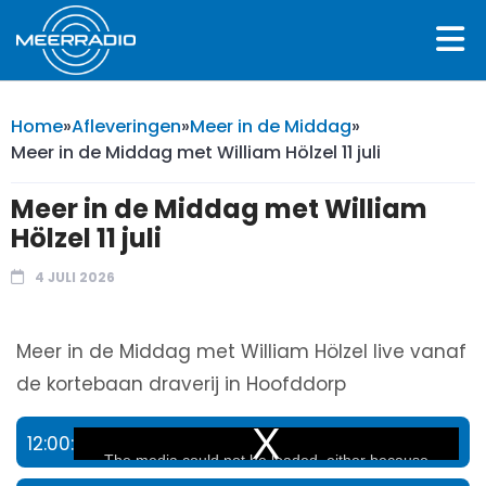
Home
»
Afleveringen
»
Meer in de Middag
»
Meer in de Middag met William Hölzel 11 juli
Meer in de Middag met William
Hölzel 11 juli
4 JULI 2026
Meer in de Middag met William Hölzel live vanaf
de kortebaan draverij in Hoofddorp
12:00:
This
The media could not be loaded, either because
is
the server or network failed or because the