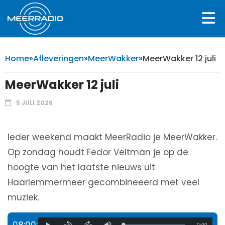
Home
»
Afleveringen
»
MeerWakker
»
MeerWakker 12 juli
MeerWakker 12 juli
5 JULI 2026
Ieder weekend maakt MeerRadio je MeerWakker.
Op zondag houdt Fedor Veltman je op de
hoogte van het laatste nieuws uit
Haarlemmermeer gecombineeerd met veel
muziek.
08:00:
Remaining
-
0:00