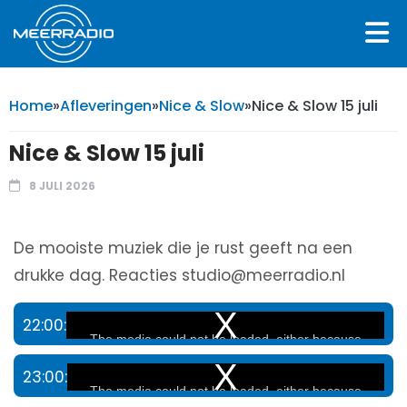
Home
»
Afleveringen
»
Nice & Slow
»
Nice & Slow 15 juli
Nice & Slow 15 juli
8 JULI 2026
De mooiste muziek die je rust geeft na een
drukke dag. Reacties studio@meerradio.nl
22:00:
This
The media could not be loaded, either because
is
the server or network failed or because the
23:00:
This
format is not supported.
a
The media could not be loaded, either because
is
modal