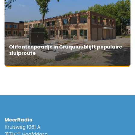
Olifantenpaadje in Cruquius blijft populaire
sluiproute
MeerRadio
Kruisweg 1061 A
2131 CT Hoofddorp