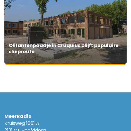
Olifantenpaadje in Cruquius blijft populaire
sluiproute
MeerRadio
Kruisweg 1061 A
2131 CT Hoofddorp