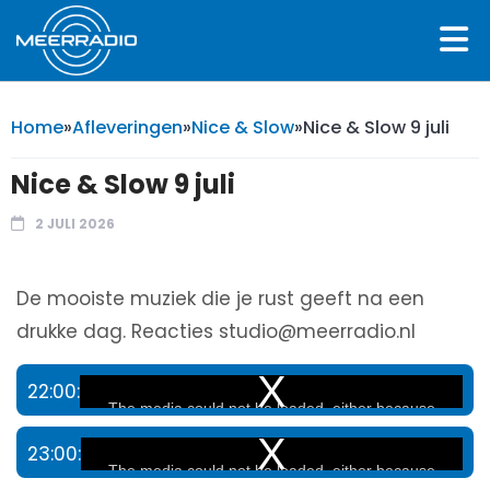
Home
»
Afleveringen
»
Nice & Slow
»
Nice & Slow 9 juli
Nice & Slow 9 juli
2 JULI 2026
De mooiste muziek die je rust geeft na een
drukke dag. Reacties studio@meerradio.nl
22:00:
This
The media could not be loaded, either because
is
the server or network failed or because the
23:00:
This
format is not supported.
a
The media could not be loaded, either because
is
modal