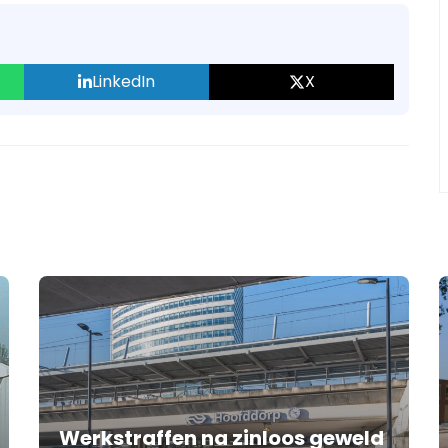
LinkedIn
X
Werkstraffen na zinloos geweld