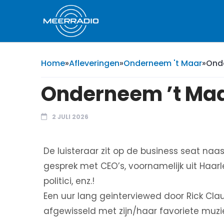
Home
»
Afleveringen
»
Onderneem 't Maar
»
Onde
Onderneem ’t Maar
2 JULI 2026
De luisteraar zit op de business seat naas
gesprek met CEO’s, voornamelijk uit Ha
politici, enz.!
Een uur lang geinterviewed door Rick Cl
afgewisseld met zijn/haar favoriete muzi