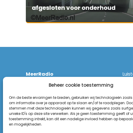
afgesloten voor onderhoud
MeerRadio
Luis
Kruisweg 1061 A
Ethe
Beheer cookie toestemming
2131 CT Hoofddorp
DAB
(023) 55 55 900
Zigg
Om de beste ervaringen te bieden, gebruiken wij technologieën zoals
KPN:
om informatie over je apparaat op te slaan en/of te raadplegen. Door
stemmen met deze technologieën kunnen wij gegevens zoals surfge
Odid
Disclaimer
unieke ID's op deze site verwerken. Als je geen toestemming geeft of 
Tune
toestemming intrekt, kan dit een nadelige invloed hebben op bepaal
Privacy Statement
(Goo
en mogelijkheden.
Appl