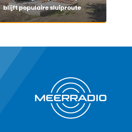
blijft populaire sluiproute