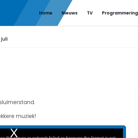
Home
Nieuws
TV
Programmering
juli
sluimerstand.
ekkere muziek!
e the server or network failed or because the format is not