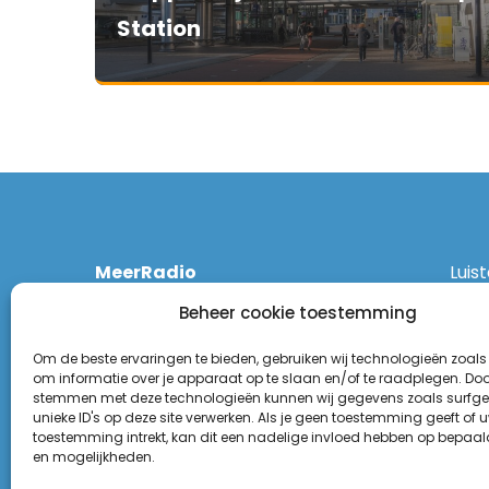
Station
MeerRadio
Luis
Kruisweg 1061 A
Ethe
Beheer cookie toestemming
2131 CT Hoofddorp
DAB
(023) 55 55 900
Zigg
Om de beste ervaringen te bieden, gebruiken wij technologieën zoals
KPN:
om informatie over je apparaat op te slaan en/of te raadplegen. Door
stemmen met deze technologieën kunnen wij gegevens zoals surfge
Odid
Disclaimer
unieke ID's op deze site verwerken. Als je geen toestemming geeft of 
Tune
toestemming intrekt, kan dit een nadelige invloed hebben op bepaal
Privacy Statement
(Goo
en mogelijkheden.
Appl