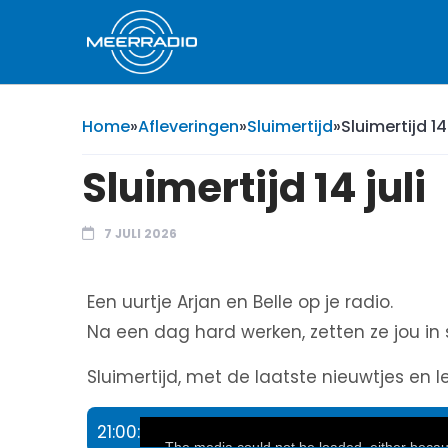
Home
»
Afleveringen
»
Sluimertijd
»
Sluimertijd 14 
Sluimertijd 14 juli
7 JULI 2026
Een uurtje Arjan en Belle op je radio.
Na een dag hard werken, zetten ze jou in 
Sluimertijd, met de laatste nieuwtjes en l
21:00:
This
The media could not be loaded, either becaus