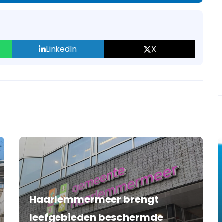
supported.
LinkedIn
X
Haarlemmermeer brengt
leefgebieden beschermde