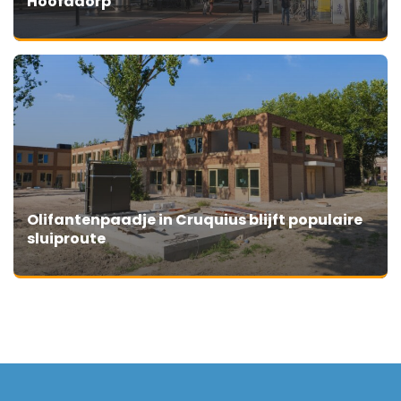
Hoofddorp
Olifantenpaadje in Cruquius blijft populaire
sluiproute