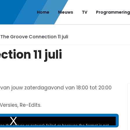
Home
Nieuws
TV
Programmering
»
The Groove Connection 11 juli
ion 11 juli
t van jouw zaterdagavond van 18:00 tot 20:00
ersies, Re-Edits.
e the server or network failed or because the format is not