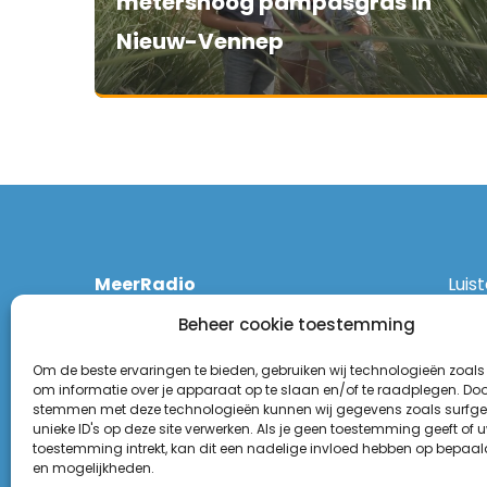
metershoog pampasgras in
Nieuw-Vennep
MeerRadio
Luis
Kruisweg 1061 A
Ethe
Beheer cookie toestemming
2131 CT Hoofddorp
DAB
(023) 55 55 900
Zigg
Om de beste ervaringen te bieden, gebruiken wij technologieën zoals
KPN:
om informatie over je apparaat op te slaan en/of te raadplegen. Door
stemmen met deze technologieën kunnen wij gegevens zoals surfge
Odid
Disclaimer
unieke ID's op deze site verwerken. Als je geen toestemming geeft of 
Tune
toestemming intrekt, kan dit een nadelige invloed hebben op bepaal
Privacy Statement
(Goo
en mogelijkheden.