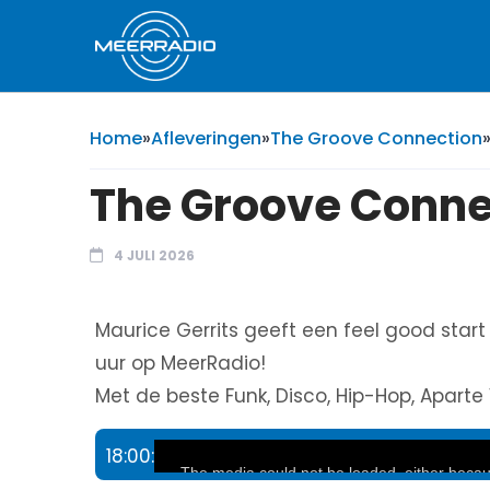
Home
»
Afleveringen
»
The Groove Connection
The Groove Connect
4 JULI 2026
Maurice Gerrits geeft een feel good star
uur op MeerRadio!
Met de beste Funk, Disco, Hip-Hop, Aparte V
18:00:
This
The media could not be loaded, either becaus
is