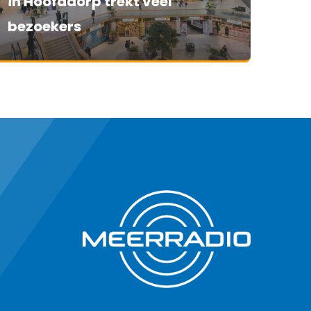
in Hoofddorp trekt veel
bezoekers