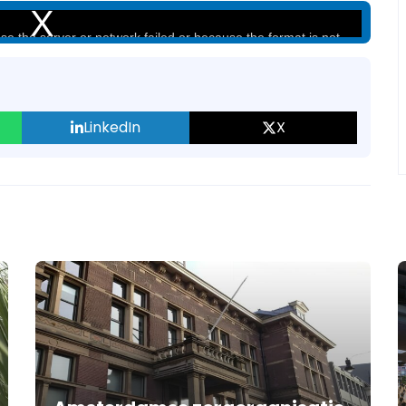
supported.
e the server or network failed or because the format is not
supported.
LinkedIn
X