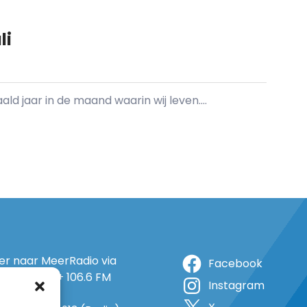
li
d jaar in de maand waarin wij leven....
ter naar MeerRadio via
Facebook
r: 105.5 FM + 106.6 FM
Instagram
+ op 5A