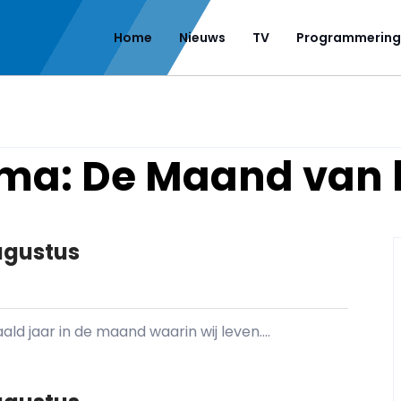
Home
Nieuws
TV
Programmering
mma:
De Maand van 
ugustus
d jaar in de maand waarin wij leven....