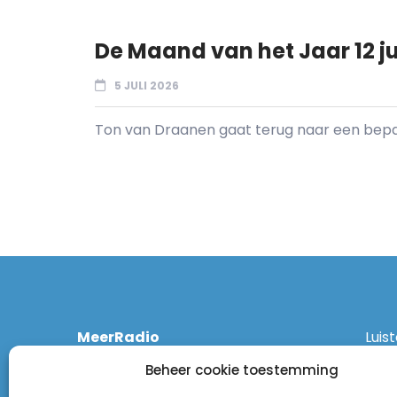
De Maand van het Jaar 12 ju
5 JULI 2026
Ton van Draanen gaat terug naar een bepaal
MeerRadio
Luis
Kruisweg 1061 A
Ethe
Beheer cookie toestemming
2131 CT Hoofddorp
DAB