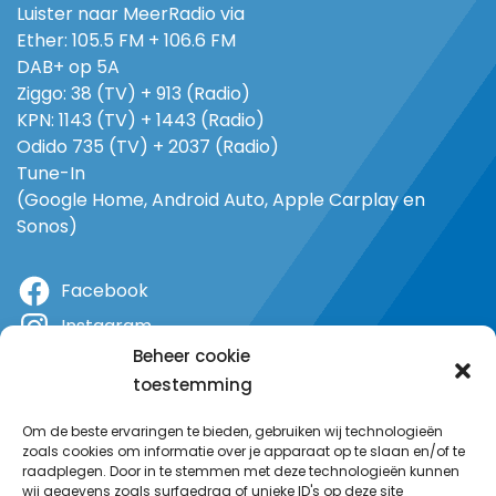
Luister naar MeerRadio via
Ether: 105.5 FM + 106.6 FM
DAB+ op 5A
Ziggo: 38 (TV) + 913 (Radio)
KPN: 1143 (TV) + 1443 (Radio)
Odido 735 (TV) + 2037 (Radio)
Tune-In
(Google Home, Android Auto, Apple Carplay en
Sonos)
Facebook
Instagram
Beheer cookie
X
toestemming
YouTube
Om de beste ervaringen te bieden, gebruiken wij technologieën
zoals cookies om informatie over je apparaat op te slaan en/of te
raadplegen. Door in te stemmen met deze technologieën kunnen
wij gegevens zoals surfgedrag of unieke ID's op deze site