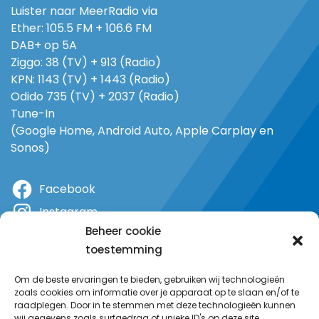
Luister naar MeerRadio via
Ether: 105.5 FM + 106.6 FM
DAB+ op 5A
Ziggo: 38 (TV) + 913 (Radio)
KPN: 1143 (TV) + 1443 (Radio)
Odido 735 (TV) + 2037 (Radio)
Tune-In
(Google Home, Android Auto, Apple Carplay en
Sonos)
Facebook
Instagram
Beheer cookie
X
toestemming
YouTube
Om de beste ervaringen te bieden, gebruiken wij technologieën
zoals cookies om informatie over je apparaat op te slaan en/of te
raadplegen. Door in te stemmen met deze technologieën kunnen
wij gegevens zoals surfgedrag of unieke ID's op deze site