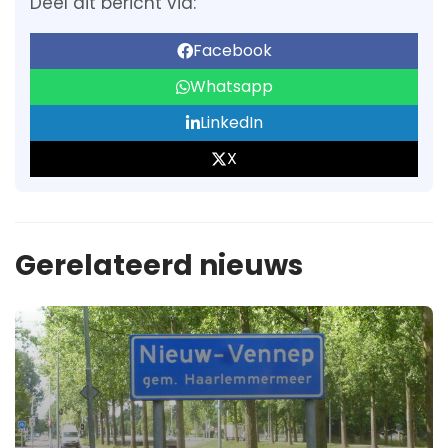
Deel dit bericht via:
Facebook
Whatsapp
LinkedIn
X
Gerelateerd nieuws