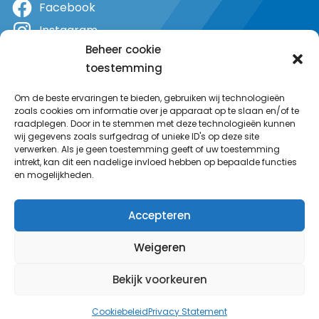
Facebook
Instagram
Beheer cookie
X
toestemming
YouTube
Om de beste ervaringen te bieden, gebruiken wij technologieën
zoals cookies om informatie over je apparaat op te slaan en/of te
raadplegen. Door in te stemmen met deze technologieën kunnen
wij gegevens zoals surfgedrag of unieke ID's op deze site
verwerken. Als je geen toestemming geeft of uw toestemming
intrekt, kan dit een nadelige invloed hebben op bepaalde functies
en mogelijkheden.
Accepteren
Weigeren
Bekijk voorkeuren
© MeerRadio 2025
Cookiebeleid
Privacy Statement