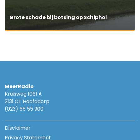
Grote schade bij botsing op Schiphol
MeerRadio
Kruisweg 1061 A
2131 CT Hoofddorp
(023) 55 55 900
Disclaimer
Privacy Statement