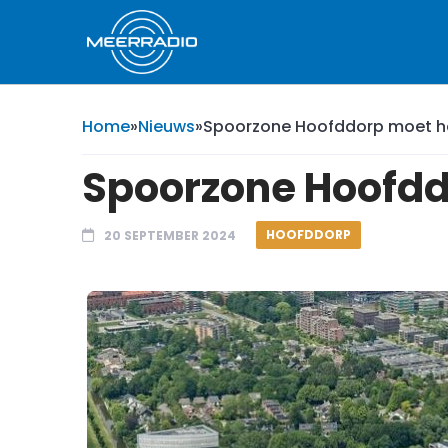
Home
»
Nieuws
»
Spoorzone Hoofddorp moet her
Spoorzone Hoofddo
HOOFDDORP
20 SEPTEMBER 2024