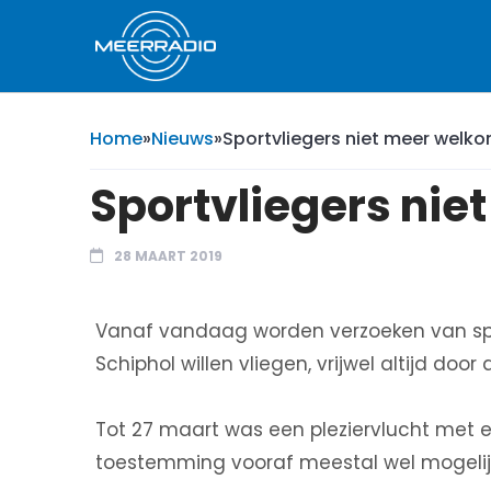
Home
»
Nieuws
»
Sportvliegers niet meer welk
Sportvliegers nie
28 MAART 2019
Vanaf vandaag worden verzoeken van spo
Schiphol willen vliegen, vrijwel altijd doo
Tot 27 maart was een pleziervlucht met e
toestemming vooraf meestal wel mogelij