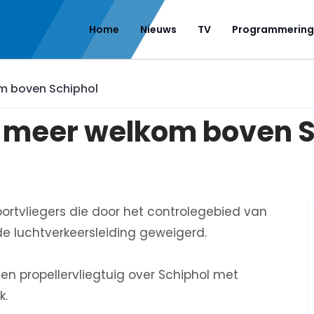
Home
Nieuws
TV
Programmering
om boven Schiphol
t meer welkom boven 
rtvliegers die door het controlegebied van
r de luchtverkeersleiding geweigerd.
en propellervliegtuig over Schiphol met
k.