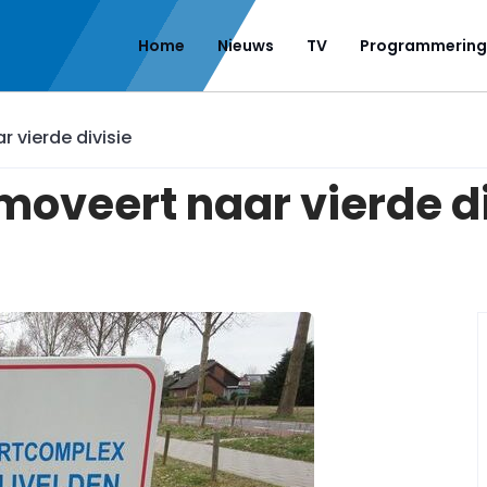
Home
Nieuws
TV
Programmering
 vierde divisie
oveert naar vierde di