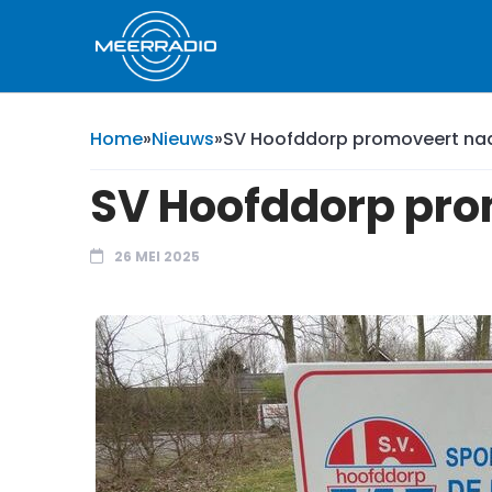
Home
»
Nieuws
»
SV Hoofddorp promoveert naar
SV Hoofddorp prom
26 MEI 2025