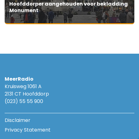
Hoofddorper aangehouden voor bekladding
Monument
MeerRadio
Kruisweg 1061 A
2131 CT Hoofddorp
(023) 55 55 900
Disclaimer
Privacy Statement