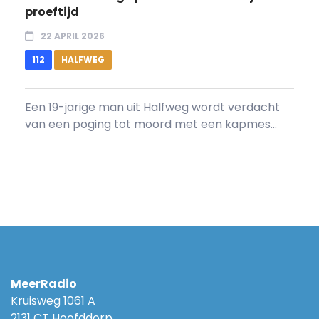
proeftijd
22 APRIL 2026
112
HALFWEG
Een 19-jarige man uit Halfweg wordt verdacht
van een poging tot moord met een kapmes...
MeerRadio
Kruisweg 1061 A
2131 CT Hoofddorp