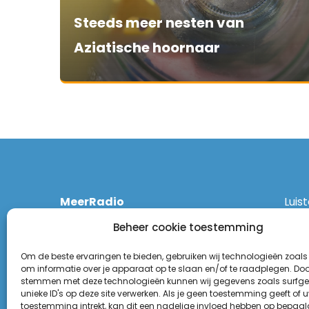
Steeds meer nesten van
Aziatische hoornaar
MeerRadio
Luis
Kruisweg 1061 A
Ethe
Beheer cookie toestemming
2131 CT Hoofddorp
DAB
(023) 55 55 900
Zigg
Om de beste ervaringen te bieden, gebruiken wij technologieën zoals
KPN:
om informatie over je apparaat op te slaan en/of te raadplegen. Door
stemmen met deze technologieën kunnen wij gegevens zoals surfge
Odid
Disclaimer
unieke ID's op deze site verwerken. Als je geen toestemming geeft of 
Tune
toestemming intrekt, kan dit een nadelige invloed hebben op bepaal