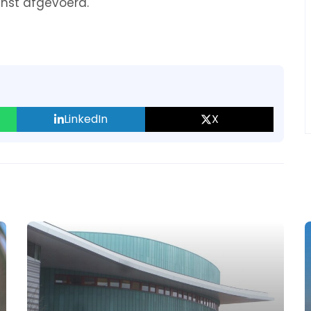
enst afgevoerd.
LinkedIn
X