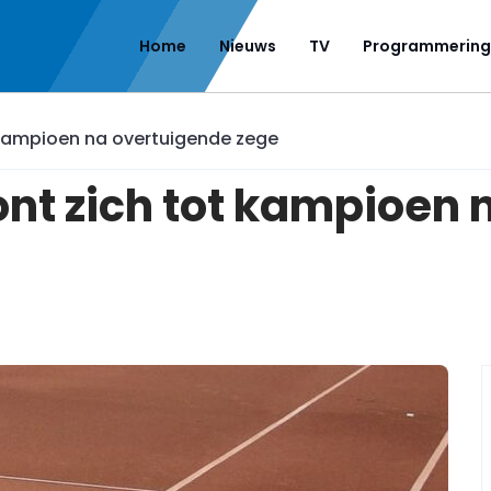
Home
Nieuws
TV
Programmering
t kampioen na overtuigende zege
ont zich tot kampioen