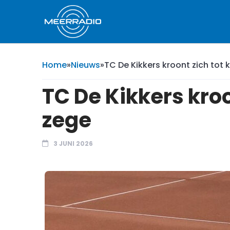
Home
»
Nieuws
»
TC De Kikkers kroont zich to
TC De Kikkers kro
zege
3 JUNI 2026