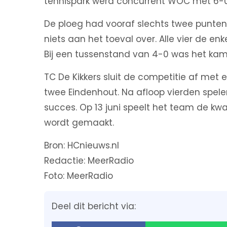
tennispark werd concurrent WOC met 6-0
De ploeg had vooraf slechts twee punten no
niets aan het toeval over. Alle vier de e
Bij een tussenstand van 4-0 was het kamp
TC De Kikkers sluit de competitie af me
twee Eindenhout. Na afloop vierden spele
succes. Op 13 juni speelt het team de kwa
wordt gemaakt.
Bron: HCnieuws.nl
Redactie: MeerRadio
Foto: MeerRadio
Deel dit bericht via: