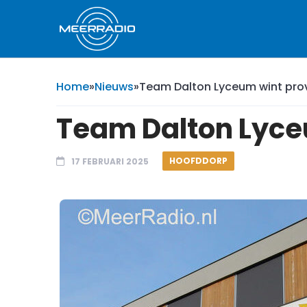
Home
»
Nieuws
»
Team Dalton Lyceum wint pro
Team Dalton Lyce
HOOFDDORP
17 FEBRUARI 2025