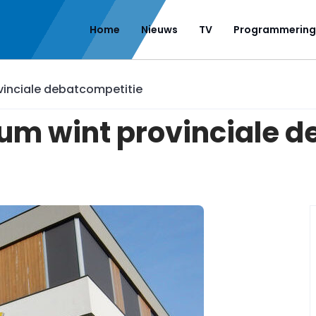
Home
Nieuws
TV
Programmering
vinciale debatcompetitie
um wint provinciale d