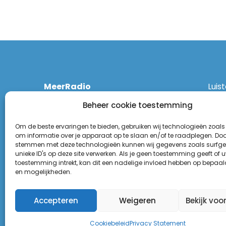
MeerRadio
Luis
Kruisweg 1061 A
Ethe
Beheer cookie toestemming
2131 CT Hoofddorp
DAB
(023) 55 55 900
Zigg
Om de beste ervaringen te bieden, gebruiken wij technologieën zoals
KPN:
om informatie over je apparaat op te slaan en/of te raadplegen. Door
stemmen met deze technologieën kunnen wij gegevens zoals surfge
Odid
Disclaimer
unieke ID's op deze site verwerken. Als je geen toestemming geeft of 
Tune
toestemming intrekt, kan dit een nadelige invloed hebben op bepaal
Privacy Statement
(Goo
en mogelijkheden.
Appl
Accepteren
Weigeren
Bekijk voo
Cookiebeleid
Privacy Statement