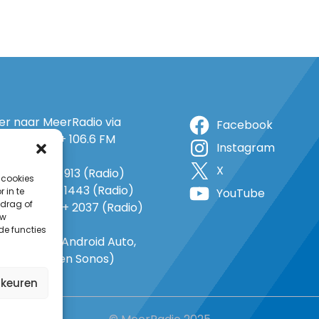
ter naar MeerRadio via
Facebook
r: 105.5 FM + 106.6 FM
Instagram
+ op 5A
X
o: 38 (TV) + 913 (Radio)
 cookies
 1143 (TV) + 1443 (Radio)
 in te
YouTube
drag of
o 735 (TV) + 2037 (Radio)
uw
-In
de functies
gle Home, Android Auto,
e Carplay en Sonos)
rkeuren