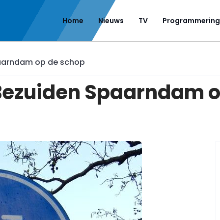
Home
Nieuws
TV
Programmering
paarndam op de schop
t Bezuiden Spaarndam 