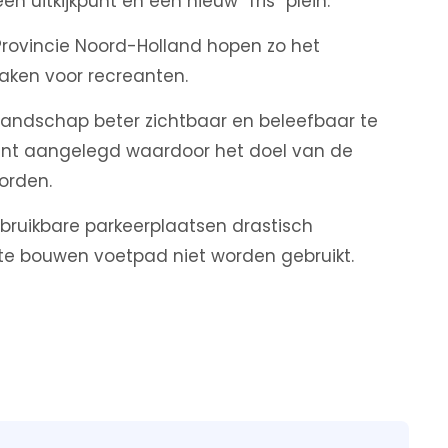
een uitkijkpunt en een nieuw “fris” plein.
rovincie Noord-Holland hopen zo het
maken voor recreanten.
ielandschap beter zichtbaar en beleefbaar te
punt aangelegd waardoor het doel van de
orden.
 bruikbare parkeerplaatsen drastisch
te bouwen voetpad niet worden gebruikt.