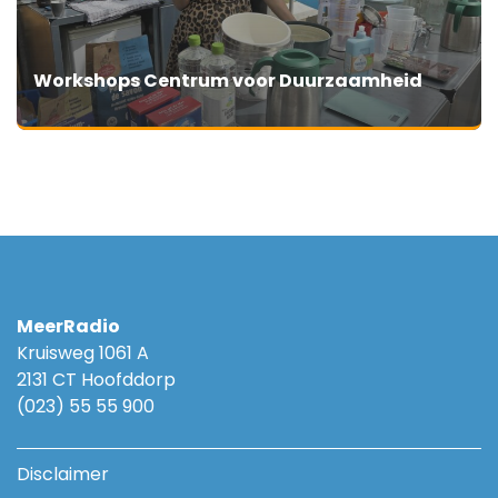
Workshops Centrum voor Duurzaamheid
MeerRadio
Kruisweg 1061 A
2131 CT Hoofddorp
(023) 55 55 900
Disclaimer