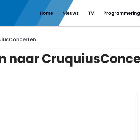
Home
Nieuws
TV
Programmering
quiusConcerten
in naar CruquiusConce