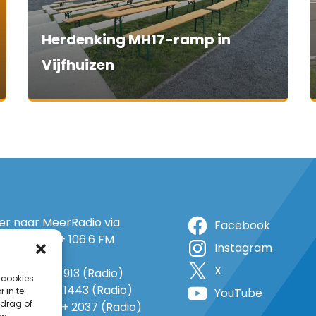
Herdenking MH17-ramp in
Vijfhuizen
ter naar MeerRadio via
Facebook
r: 105.5 FM + 106.6 FM
Instagram
+ op 5A
X
o: 38 (TV) + 913 (Radio)
 cookies
 1143 (TV) + 1443 (Radio)
 in te
YouTube
drag of
o 735 (TV) + 2037 (Radio)