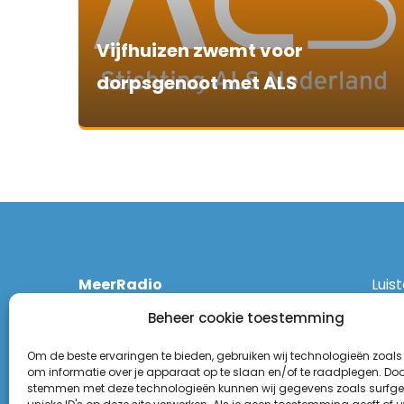
Vijfhuizen zwemt voor
dorpsgenoot met ALS
MeerRadio
Luis
Kruisweg 1061 A
Ethe
Beheer cookie toestemming
2131 CT Hoofddorp
DAB
(023) 55 55 900
Zigg
Om de beste ervaringen te bieden, gebruiken wij technologieën zoals
KPN:
om informatie over je apparaat op te slaan en/of te raadplegen. Door
stemmen met deze technologieën kunnen wij gegevens zoals surfge
Odid