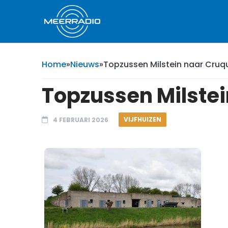
Home
»
Nieuws
»
Topzussen Milstein naar Cru
Topzussen Milste
VIJFHUIZEN
4 FEBRUARI 2026