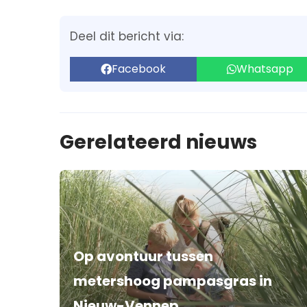
Deel dit bericht via:
Facebook
Whatsapp
Gerelateerd nieuws
Op avontuur tussen
metershoog pampasgras in
Nieuw-Vennep