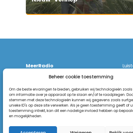
MeerRadio
Luis
Kruisweg 1061 A
Ethe
Beheer cookie toestemming
2131 CT Hoofddorp
DAB
(023) 55 55 900
Zigg
Om de beste ervaringen te bieden, gebruiken wij technologieën zoals
KPN:
om informatie over je apparaat op te slaan en/of te raadplegen. Door
stemmen met deze technologieën kunnen wij gegevens zoals surfge
Odid
Disclaimer
unieke ID's op deze site verwerken. Als je geen toestemming geeft of 
Tune
toestemming intrekt, kan dit een nadelige invloed hebben op bepaal
Privacy Statement
(Goo
en mogelijkheden.
Appl
Accepteren
Weigeren
Bekijk voo