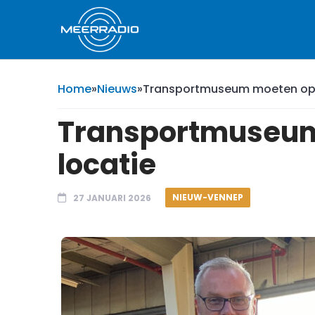
Home
»
Nieuws
»
Transportmuseum moeten opn
Transportmuseum
locatie
NIEUW-VENNEP
27 JANUARI 2026