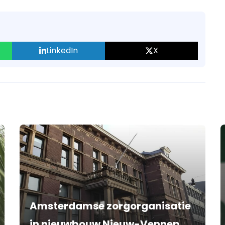
LinkedIn
X
Amsterdamse zorgorganisatie
in nieuwbouw Nieuw-Vennep