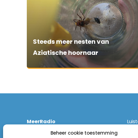
Steeds meer nesten van
Aziatische hoornaar
MeerRadio
Luis
Kruisweg 1061 A
Ethe
Beheer cookie toestemming
2131 CT Hoofddorp
DAB