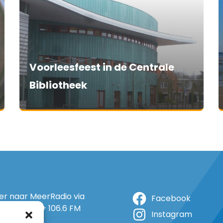
Voorleesfeest in de Centrale
Bibliotheek
ter naar MeerRadio via
Facebook
r: 105.5 FM + 106.6 FM
Instagram
+ op 5A