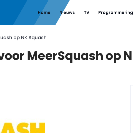
Home
Nieuws
TV
Programmering
quash op NK Squash
voor MeerSquash op 