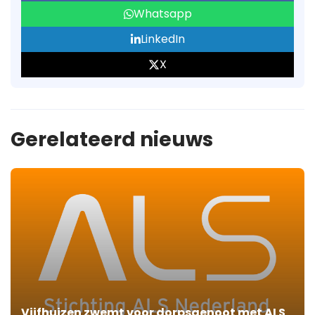
Whatsapp
LinkedIn
X
Gerelateerd nieuws
Vijfhuizen zwemt voor dorpsgenoot met ALS