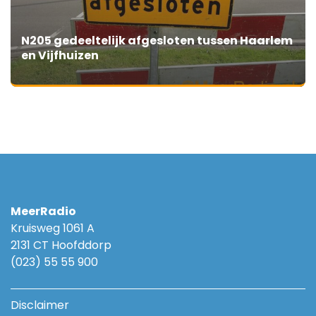
N205 gedeeltelijk afgesloten tussen Haarlem
en Vijfhuizen
MeerRadio
Kruisweg 1061 A
2131 CT Hoofddorp
(023) 55 55 900
Disclaimer