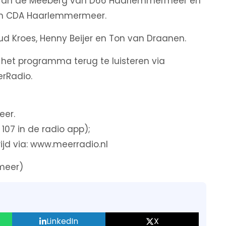
 van de Meeberg van D66 Haarlemmermeer en
 van CDA Haarlemmermeer.
 Kroes, Henny Beijer en Ton van Draanen.
is het programma terug te luisteren via
erRadio.
eer.
 107 in de radio app);
ijd via: www.meerradio.nl
meer)
LinkedIn
X