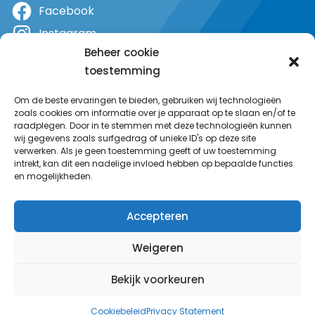
Facebook
Instagram
Beheer cookie
X
toestemming
YouTube
Om de beste ervaringen te bieden, gebruiken wij technologieën
zoals cookies om informatie over je apparaat op te slaan en/of te
raadplegen. Door in te stemmen met deze technologieën kunnen
wij gegevens zoals surfgedrag of unieke ID's op deze site
verwerken. Als je geen toestemming geeft of uw toestemming
intrekt, kan dit een nadelige invloed hebben op bepaalde functies
en mogelijkheden.
Accepteren
Weigeren
Bekijk voorkeuren
© MeerRadio 2025
Cookiebeleid
Privacy Statement