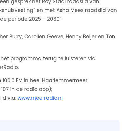
een gesprek het Roy Staal raadslid van
lkshuisvesting” en met Asha Mees raadslid van
 de periode 2025 – 2030”.
r Burry, Carolien Geeve, Henny Beijer en Ton
is het programma terug te luisteren via
erRadio.
en 106.6 FM in heel Haarlemmermeer.
 107 in de radio app);
ijd via:
www.meerradio.nl