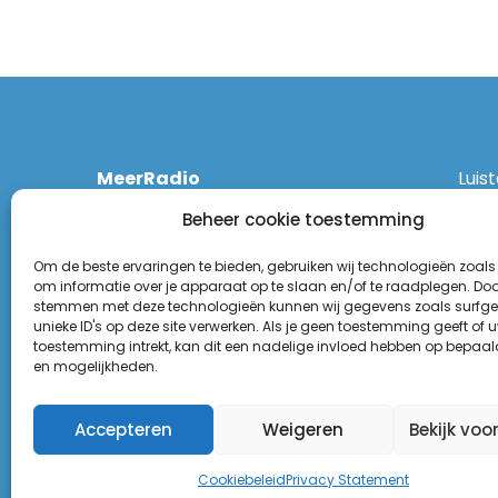
MeerRadio
Luis
Kruisweg 1061 A
Ethe
Beheer cookie toestemming
2131 CT Hoofddorp
DAB
(023) 55 55 900
Zigg
Om de beste ervaringen te bieden, gebruiken wij technologieën zoals
KPN:
om informatie over je apparaat op te slaan en/of te raadplegen. Door
stemmen met deze technologieën kunnen wij gegevens zoals surfge
Odid
Disclaimer
unieke ID's op deze site verwerken. Als je geen toestemming geeft of 
Tune
toestemming intrekt, kan dit een nadelige invloed hebben op bepaal
Privacy Statement
(Goo
en mogelijkheden.
Appl
Accepteren
Weigeren
Bekijk voo
Cookiebeleid
Privacy Statement