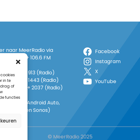
ter naar MeerRadio via
Facebook
r: 105.5 FM + 106.6 FM
Instagram
+ op 5A
X
o: 38 (TV) + 913 (Radio)
 cookies
 1143 (TV) + 1443 (Radio)
 in te
YouTube
drag of
o 735 (TV) + 2037 (Radio)
uw
-In
de functies
gle Home, Android Auto,
e Carplay en Sonos)
rkeuren
© MeerRadio 2025