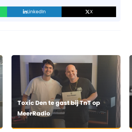
LinkedIn
X
Toxic Den te gast bij TnT op
MeerRadio