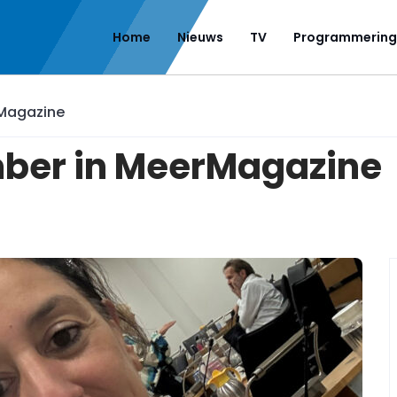
Home
Nieuws
TV
Programmering
rMagazine
ber in MeerMagazine