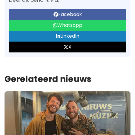
Deel dit bericht via:
Facebook
Whatsapp
LinkedIn
X
Gerelateerd nieuws