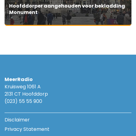
Hoofddorper aangehouden voor bekladding
Monument
MeerRadio
Kruisweg 1061 A
2131 CT Hoofddorp
(023) 55 55 900
Disclaimer
Privacy Statement