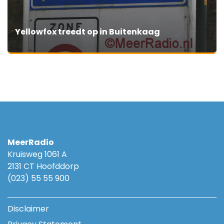
Yellowfox treedt op in Buitenkaag
MeerRadio
Kruisweg 1061 A
2131 CT Hoofddorp
(023) 55 55 900
Disclaimer