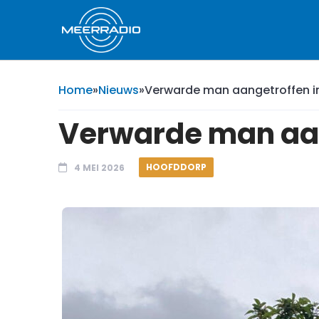
Home
»
Nieuws
»
Verwarde man aangetroffen i
Verwarde man aan
HOOFDDORP
4 MEI 2026