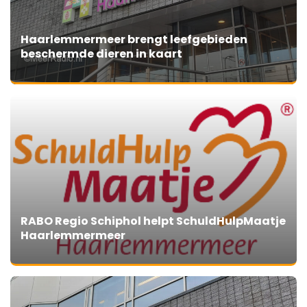
Haarlemmermeer brengt leefgebieden
beschermde dieren in kaart
RABO Regio Schiphol helpt SchuldHulpMaatje
Haarlemmermeer