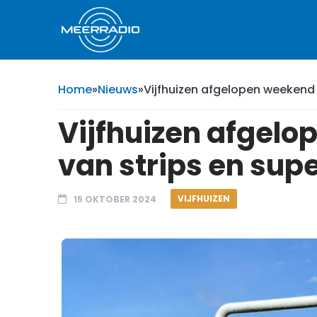
Home
»
Nieuws
»
Vijfhuizen afgelopen weekend 
Vijfhuizen afgelo
van strips en sup
VIJFHUIZEN
15 OKTOBER 2024