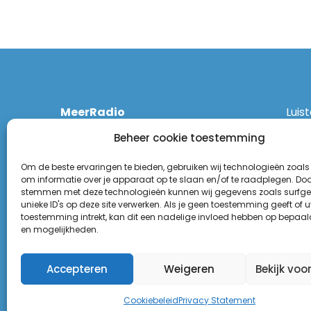
MeerRadio
Luis
Kruisweg 1061 A
Ethe
Beheer cookie toestemming
2131 CT Hoofddorp
DAB
(023) 55 55 900
Zigg
Om de beste ervaringen te bieden, gebruiken wij technologieën zoals
KPN:
om informatie over je apparaat op te slaan en/of te raadplegen. Door
stemmen met deze technologieën kunnen wij gegevens zoals surfge
Odid
Disclaimer
unieke ID's op deze site verwerken. Als je geen toestemming geeft of 
Tune
toestemming intrekt, kan dit een nadelige invloed hebben op bepaal
Privacy Statement
(Goo
en mogelijkheden.
Appl
Accepteren
Weigeren
Bekijk voo
Cookiebeleid
Privacy Statement