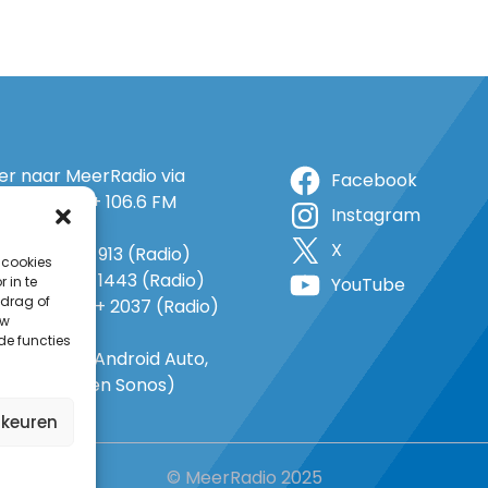
ter naar MeerRadio via
Facebook
r: 105.5 FM + 106.6 FM
Instagram
+ op 5A
X
o: 38 (TV) + 913 (Radio)
 cookies
 1143 (TV) + 1443 (Radio)
 in te
YouTube
drag of
o 735 (TV) + 2037 (Radio)
uw
-In
de functies
gle Home, Android Auto,
e Carplay en Sonos)
rkeuren
© MeerRadio 2025