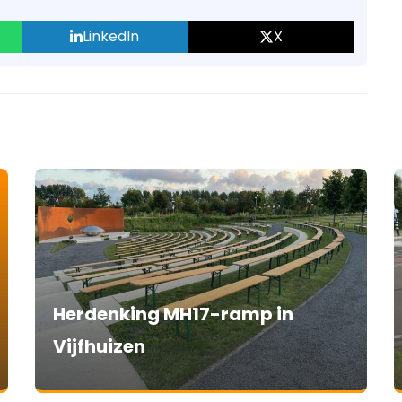
LinkedIn
X
Herdenking MH17-ramp in
Vijfhuizen