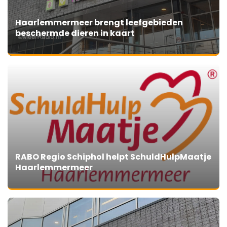
Haarlemmermeer brengt leefgebieden
beschermde dieren in kaart
RABO Regio Schiphol helpt SchuldHulpMaatje
Haarlemmermeer