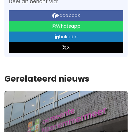
Deel dit bericht via:
Facebook
Whatsapp
LinkedIn
X
Gerelateerd nieuws