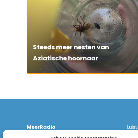
Steeds meer nesten van
Aziatische hoornaar
MeerRadio
Luis
Kruisweg 1061 A
Ethe