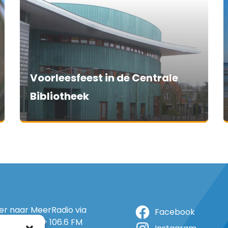
Voorleesfeest in de Centrale
Bibliotheek
ter naar MeerRadio via
Facebook
r: 105.5 FM + 106.6 FM