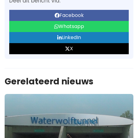
Deel dit bericht via:
Facebook
Whatsapp
LinkedIn
X
Gerelateerd nieuws