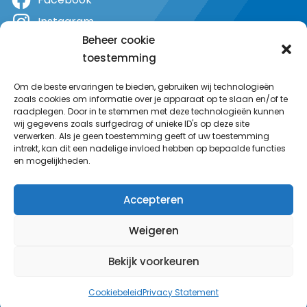
Instagram
Beheer cookie
X
toestemming
YouTube
Om de beste ervaringen te bieden, gebruiken wij technologieën
zoals cookies om informatie over je apparaat op te slaan en/of te
raadplegen. Door in te stemmen met deze technologieën kunnen
wij gegevens zoals surfgedrag of unieke ID's op deze site
verwerken. Als je geen toestemming geeft of uw toestemming
intrekt, kan dit een nadelige invloed hebben op bepaalde functies
en mogelijkheden.
Accepteren
Weigeren
Bekijk voorkeuren
© MeerRadio 2025
Cookiebeleid
Privacy Statement