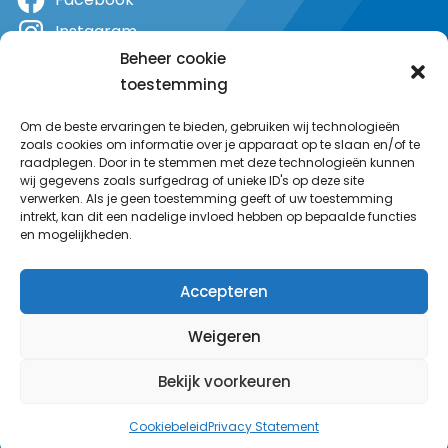
Instagram
Beheer cookie
X
toestemming
YouTube
Om de beste ervaringen te bieden, gebruiken wij technologieën
zoals cookies om informatie over je apparaat op te slaan en/of te
raadplegen. Door in te stemmen met deze technologieën kunnen
wij gegevens zoals surfgedrag of unieke ID's op deze site
verwerken. Als je geen toestemming geeft of uw toestemming
intrekt, kan dit een nadelige invloed hebben op bepaalde functies
en mogelijkheden.
Accepteren
Weigeren
Bekijk voorkeuren
© MeerRadio 2025
Cookiebeleid
Privacy Statement