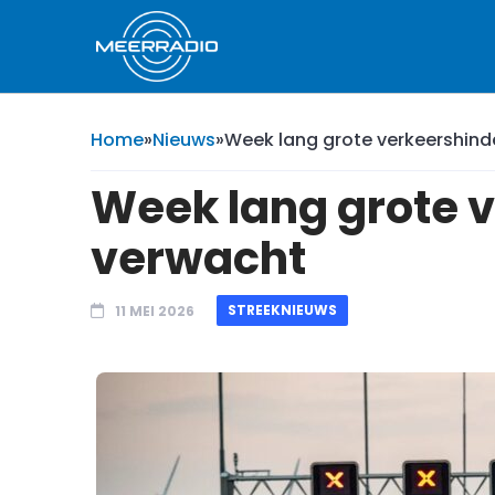
Home
»
Nieuws
»
Week lang grote verkeershin
Week lang grote 
verwacht
STREEKNIEUWS
11 MEI 2026