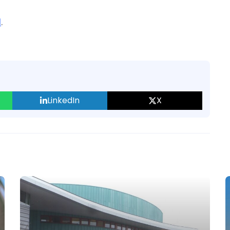
l
.
LinkedIn
X