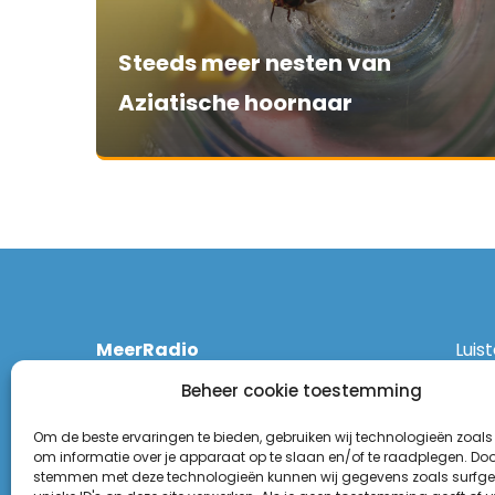
Steeds meer nesten van
Aziatische hoornaar
MeerRadio
Luis
Kruisweg 1061 A
Ethe
Beheer cookie toestemming
2131 CT Hoofddorp
DAB
(023) 55 55 900
Zigg
Om de beste ervaringen te bieden, gebruiken wij technologieën zoals
KPN:
om informatie over je apparaat op te slaan en/of te raadplegen. Door
stemmen met deze technologieën kunnen wij gegevens zoals surfge
Odid