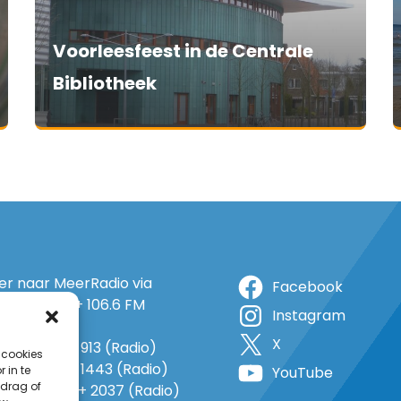
Voorleesfeest in de Centrale
Bibliotheek
ter naar MeerRadio via
Facebook
r: 105.5 FM + 106.6 FM
Instagram
+ op 5A
X
o: 38 (TV) + 913 (Radio)
 cookies
 1143 (TV) + 1443 (Radio)
 in te
YouTube
drag of
o 735 (TV) + 2037 (Radio)