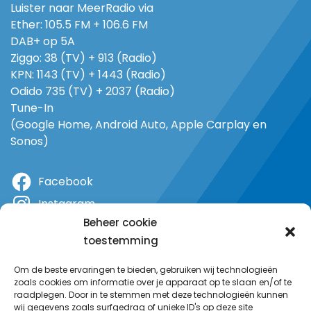
Luister naar MeerRadio via
Ether: 105.5 FM + 106.6 FM
DAB+ op 5A
Ziggo: 38 (TV) + 913 (Radio)
KPN: 1143 (TV) + 1443 (Radio)
Odido 735 (TV) + 2037 (Radio)
Tune-In
(Google Home, Android Auto, Apple Carplay en
Sonos)
Facebook
Instagram
Beheer cookie
X
toestemming
YouTube
Om de beste ervaringen te bieden, gebruiken wij technologieën
zoals cookies om informatie over je apparaat op te slaan en/of te
raadplegen. Door in te stemmen met deze technologieën kunnen
wij gegevens zoals surfgedrag of unieke ID's op deze site