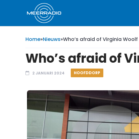
Home
»
Nieuws
»
Who’s afraid of Virginia Woolf 
Who’s afraid of Vi
HOOFDDORP
2 JANUARI 2024