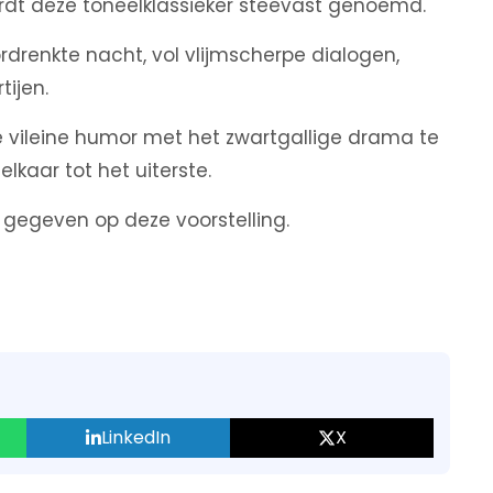
rdt deze toneelklassieker steevast genoemd.
drenkte nacht, vol vlijmscherpe dialogen,
tijen.
de vileine humor met het zwartgallige drama te
elkaar tot het uiterste.
g gegeven op deze voorstelling.
LinkedIn
X