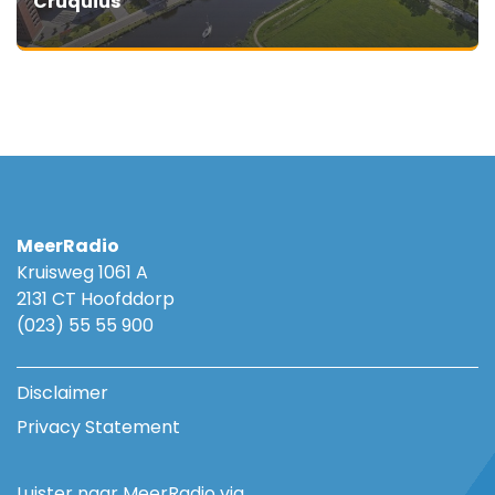
Cruquius
MeerRadio
Kruisweg 1061 A
2131 CT Hoofddorp
(023) 55 55 900
Disclaimer
Privacy Statement
Luister naar MeerRadio via