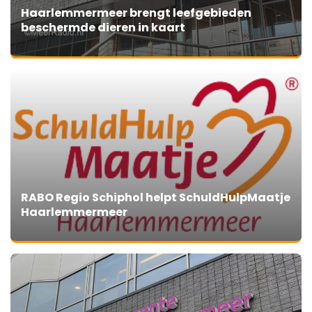
Haarlemmermeer brengt leefgebieden
beschermde dieren in kaart
RABO Regio Schiphol helpt SchuldHulpMaatje
Haarlemmermeer