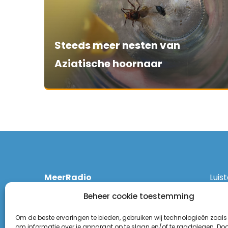
Steeds meer nesten van
Aziatische hoornaar
MeerRadio
Luis
Kruisweg 1061 A
Ethe
Beheer cookie toestemming
2131 CT Hoofddorp
DAB
(023) 55 55 900
Zigg
Om de beste ervaringen te bieden, gebruiken wij technologieën zoals
KPN:
om informatie over je apparaat op te slaan en/of te raadplegen. Door