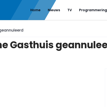
Home
Nieuws
TV
Programmering
geannuleerd
e Gasthuis geannule