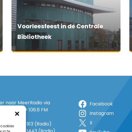
Voorleesfeest in de Centrale
Bibliotheek
ter naar MeerRadio via
Facebook
r: 105.5 FM + 106.6 FM
Instagram
+ op 5A
X
o: 38 (TV) + 913 (Radio)
 cookies
 1143 (TV) + 1443 (Radio)
 in te