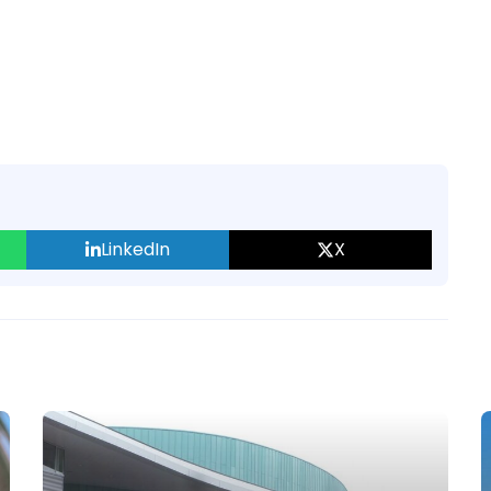
LinkedIn
X